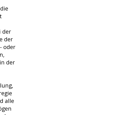
 die
t
 der
e der
- oder
n,
in der
lung,
regie
d alle
mögen