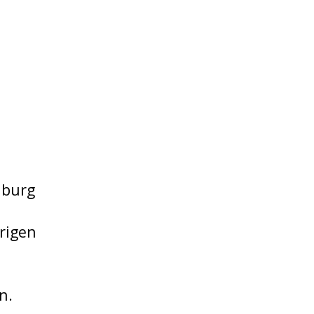
nburg
rigen
n.