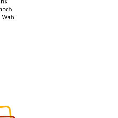
ank
 noch
n Wahl