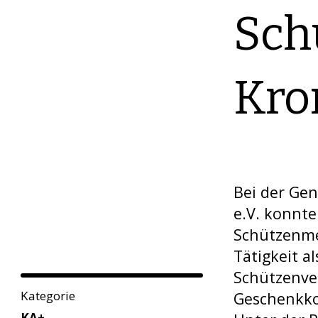
Sch
Kro
Bei der Ge
e.V. konnte
Schützenme
Tätigkeit a
Schützenve
Kategorie
Geschenkkor
KA+