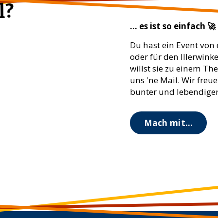
l?
... es ist so einfach 🚀
Du hast ein Event von 
oder für den Illerwink
willst sie zu einem Th
uns 'ne Mail. Wir freue
bunter und lebendiger 
Mach mit...