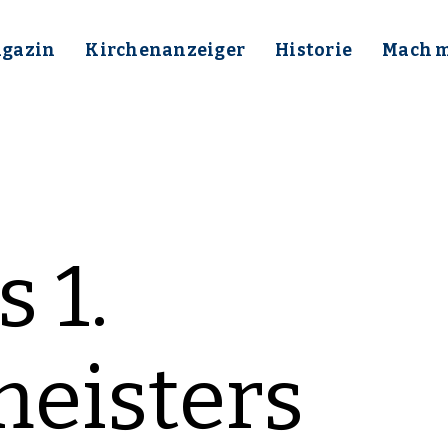
gazin
Kirchenanzeiger
Historie
Mach mi
 1.
eisters