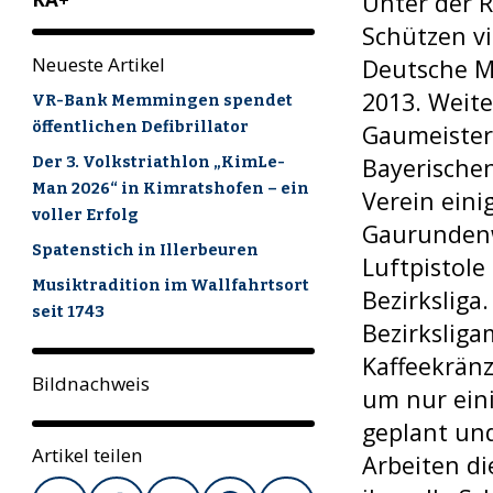
Unter der 
Schützen vi
Neueste Artikel
Deutsche M
2013. Weit
VR-Bank Memmingen spendet
öffentlichen Defibrillator
Gaumeister
Bayerische
Der 3. Volkstriathlon „KimLe-
Man 2026“ in Kimratshofen – ein
Verein eini
voller Erfolg
Gaurundenw
Spatenstich in Illerbeuren
Luftpistole
Musiktradition im Wallfahrtsort
Bezirksliga
seit 1743
Bezirksliga
Kaffeekrän
Bildnachweis
um nur eini
geplant und
Artikel teilen
Arbeiten di