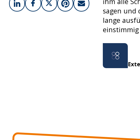
ihm alle S
sagen und d
lange ausfü
einstimmig
Exte