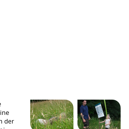
e
eine
n der