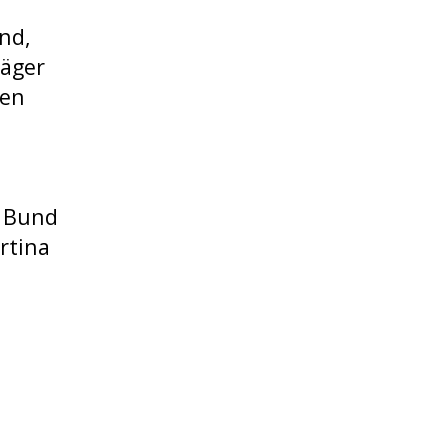
ind,
Jäger
gen
r Bund
rtina