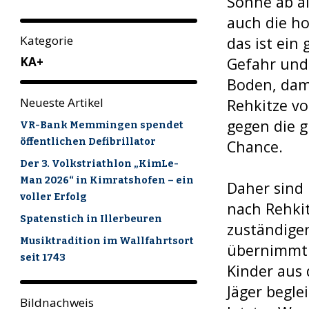
Sonne ab al
auch die h
Kategorie
das ist ein
Gefahr und
KA+
Boden, dami
Neueste Artikel
Rehkitze v
gegen die 
VR-Bank Memmingen spendet
öffentlichen Defibrillator
Chance.
Der 3. Volkstriathlon „KimLe-
Man 2026“ in Kimratshofen – ein
Daher sind 
voller Erfolg
nach Rehki
Spatenstich in Illerbeuren
zuständigen
Musiktradition im Wallfahrtsort
übernimmt.
seit 1743
Kinder aus
Jäger begle
Bildnachweis