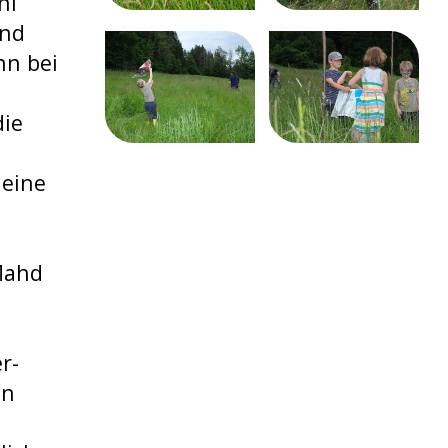
ni
Und
nn bei
die
–
 eine
 Mahd
r-
en