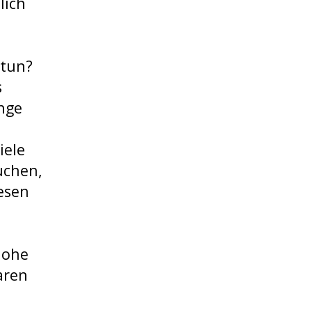
lich
 tun?
s
ange
iele
suchen,
esen
hohe
aren