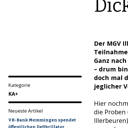
Dic
Der MGV Il
Teilnahme 
Ganz nach 
– drum bin
doch mal d
Kategorie
jeglicher 
KA+
Hier nochma
Neueste Artikel
die Proben 
Illerbeuren)
VR-Bank Memmingen spendet
öffentlichen Defibrillator