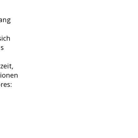
sang
sich
as
zeit,
tionen
res: