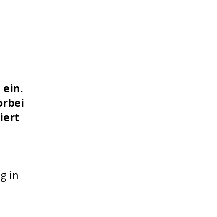
 ein.
orbei
iert
n
g in