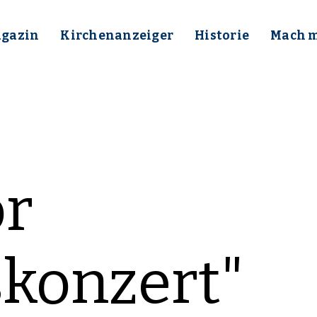
gazin
Kirchenanzeiger
Historie
Mach mi
or
skonzert"