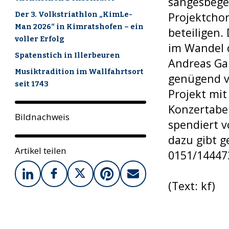
sangesbege
Projektcho
Der 3. Volkstriathlon „KimLe-
Man 2026“ in Kimratshofen – ein
beteiligen.
voller Erfolg
im Wandel d
Spatenstich in Illerbeuren
Andreas Gaba
Musiktradition im Wallfahrtsort
genügend v
seit 1743
Projekt mi
Konzertaben
Bildnachweis
spendiert 
dazu gibt g
Artikel teilen
0151/14447
(Text: kf)