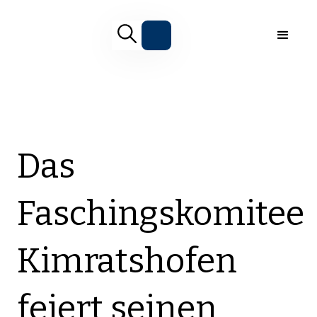
Das
Faschingskomitee
Kimratshofen
feiert seinen