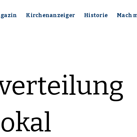
gazin
Kirchenanzeiger
Historie
Mach mi
verteilung
okal