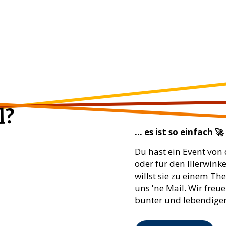
l?
... es ist so einfach 🚀
Du hast ein Event von 
oder für den Illerwink
willst sie zu einem Th
uns 'ne Mail. Wir freue
bunter und lebendiger 