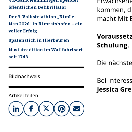
Erwachsene
VR-Bank Memmingen spendet
öffentlichen Defibrillator
kommen, die
macht.Mit B
Der 3. Volkstriathlon „KimLe-
Man 2026“ in Kimratshofen – ein
voller Erfolg
Voraussetz
Spatenstich in Illerbeuren
Schulung.
Musiktradition im Wallfahrtsort
seit 1743
Die nächste
Bildnachweis
Bei Interes
Jessica Gr
Artikel teilen