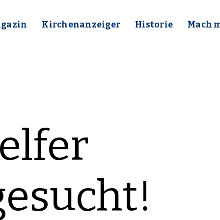
gazin
Kirchenanzeiger
Historie
Mach mi
elfer
gesucht!