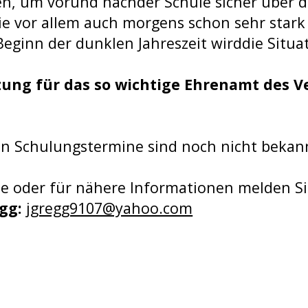
n, um vorund nachder Schule sicher über d
 vor allem auch morgens schon sehr stark b
eginn der dunklen Jahreszeit wirddie Situat
ung für das so wichtige Ehrenamt des Ve
n Schulungstermine sind noch nicht bekannt
se oder für nähere Informationen melden Sie
egg:
jgregg9107@yahoo.com